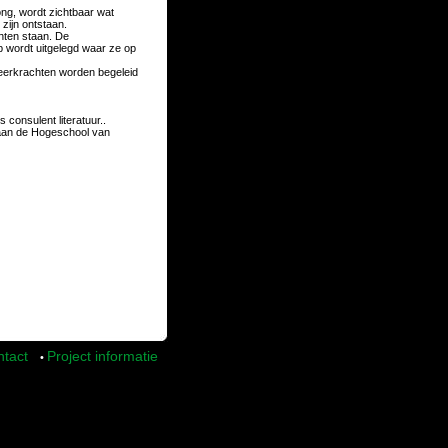
ng, wordt zichtbaar wat
zijn ontstaan.
chten staan. De
p wordt uitgelegd waar ze op
 Leerkrachten worden begeleid
onsulent literatuur..
s aan de Hogeschool van
tact
Project informatie
•