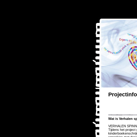
Projectinf
Wat is Verhalen 
VERHALEN SPINNEN i
Tijdens het project
kinderboekenschrij