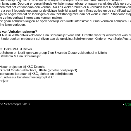
fde oorsprong. De professionele schrijvers schrijven één hoofdstuk van ieder verhaal.
n langzaam. Doordat er verschillende verhalen naast elkaar ontstaan vanuit dezelfde oorspro
en met het verloop van een verhaal. Na zes weken zullen er 6 verhalen met 6 hoofdstukken 
ia een inlogcode toegang tot de digitale lesbrief waarin schrijfinstructies en de schrijfopdra
ijn zo opgesteld dat de leerlingen er ook zelfstandig mee aan het werk kunnen. Stap voor sta
oe ze het verhaal interessant kunnen maken.
ee gaan schrijven krijgen zo spelenderwijs een korte intensieve cursus verhalen schrijven.
 te laten verlopen.
s van Verhalen spinnen?
s in 2006 ontwikkeld door Tina Schrameijer voor K&C Drenthe waar zij werkzaam was als c
van kinderboeken en docent schrijven aan de opleiding Schrijven voor Kinderen van ScriptPlu
te: Deks MM uit Diever
ke Scholte en leerlingen van groep 7 en 8 van de Oosterveld school in Uffelte
ze Veldema & Tina Schrameijer
viseur projecten bij K&C Drenthe
rkracht Oosterveldschool, Uffelte (proefschool project)
consulent literatuur bij K&C, dichter en schrijfdocent
n, adviseur kunstontmoeting bij K & C
rijver
Con
na Schrameijer, 2013
•