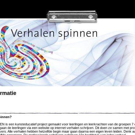
ormatie
spinnen?
s een kunsteducatief project gemaakt voor leerlingen en leerkrachten van de groepen 7 
 gaan de leerlingen via een website op internet verhalen schrijven. Dit doen ze samen met pro
vers. Alle verhalen hebben hetzelfde begin maar gaan daarna een eigen leven leiden. Denk a