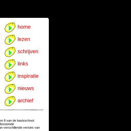
home
lezen
schrijven
links
inspiratie
nieuws
archief
en 8 van de basisschool.
fessionele
an verschillende versies van