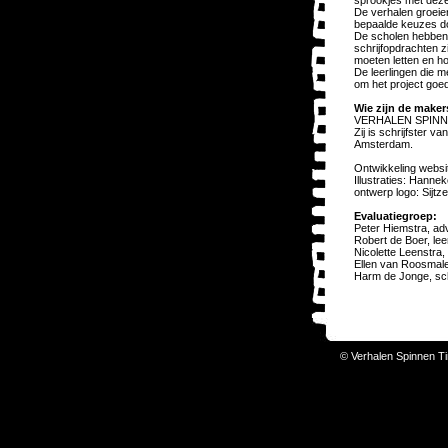
sprookjes met dezel
De verhalen groeie
bepaalde keuzes do
De scholen hebben v
schrijfopdrachten z
moeten letten en h
De leerlingen die m
om het project goed
Wie zijn de maker
VERHALEN SPINNEN i
Zij is schrijfster 
Amsterdam.
Ontwikkeling websi
Illustraties: Hanne
ontwerp logo: Sijt
Evaluatiegroep:
Peter Hiemstra, ad
Robert de Boer, lee
Nicolette Leenstra, 
Ellen van Roosmale
Harm de Jonge, sch
© Verhalen Spinnen Ti