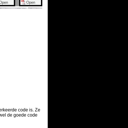
erkeerde code is.
Ze
 wel de goede code