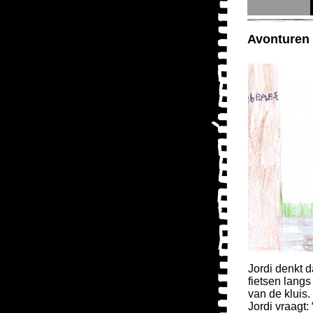
Avonturen 
Jordi denkt d
fietsen lang
van de kluis. 
Jordi vraagt