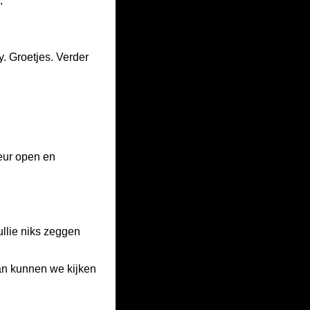
"
dy. Groetjes. Verder
eur open en
llie niks zeggen
an kunnen we kijken