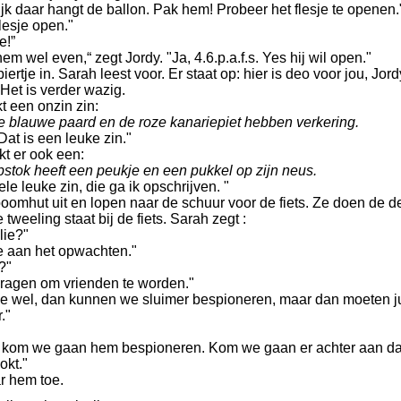
 Kijk daar hangt de ballon. Pak hem! Probeer het flesje te openen.
flesje open."
e!”
hem wel even,“ zegt Jordy. "Ja, 4.6.p.a.f.s. Yes hij wil open."
iertje in. Sarah leest voor. Er staat op: hier is deo voor jou, Jor
. Het is verder wazig.
t een onzin zin:
e blauwe paard en de roze kanariepiet hebben verkering.
Dat is een leuke zin."
t er ook een:
stok heeft een peukje en een pukkel op zijn neus.
ele leuke zin, die ga ik opschrijven. "
oomhut uit en lopen naar de schuur voor de fiets. Ze doen de d
 tweeling staat bij de fiets. Sarah zegt :
lie?"
ie aan het opwachten."
?"
ragen om vrienden te worden."
we wel, dan kunnen we sluimer bespioneren, maar dan moeten ju
."
" kom we gaan hem bespioneren. Kom we gaan er achter aan d
okt."
r hem toe.