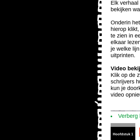
Elk verhaal 
bekijken wa
Onderin het
hierop klikt
te zien in 
elkaar leze
je welke lij
uitprinten.
Video beki
Klik op de z
schrijvers 
kun je door
video opnie
Verberg
Hoofdstuk 1