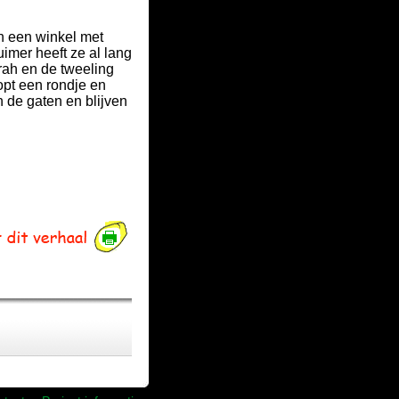
n een winkel met
uimer heeft ze al lang
arah en de tweeling
opt een rondje en
n de gaten en blijven