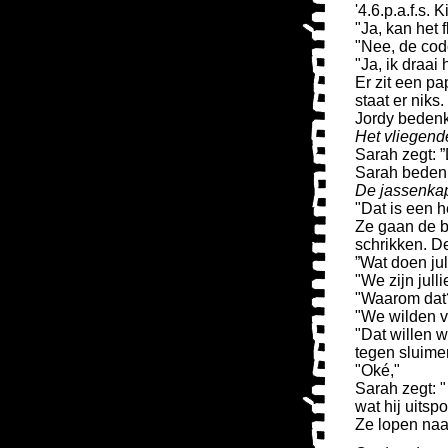
'4.6.p.a.f.s.
"Ja, kan het 
"Nee, de cod
"Ja, ik draai 
Er zit een pap
staat er niks
Jordy bedenk
Het vliegend
Sarah zegt: ”
Sarah bedenk
De jassenkap
"Dat is een h
Ze gaan de b
schrikken. De
”Wat doen jul
"We zijn jull
"Waarom dat
"We wilden v
"Dat willen 
tegen sluimer
"Oké,"
Sarah zegt: 
wat hij uitspo
Ze lopen naa