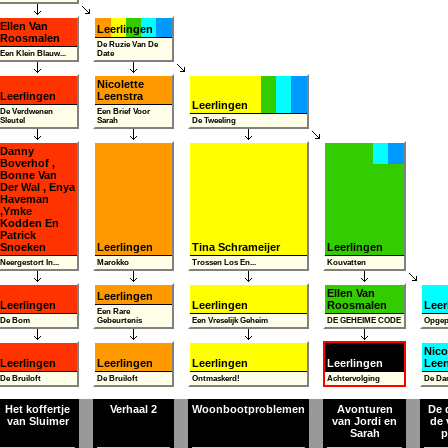
Ellen Van
Leerlingen
Roosmalen
De Ruzie Van De
Een Klein Blauw...
Date
Nicolette
Leerlingen
Leenstra
Leerlingen
De Verdwenen
Een Brief Voor
Sleutel
Sarah
De Tweeling
Danny
Boverhof ,
Bonne Van
Der Wal , Enya
Haveman
,Ymke
Kodden En
Patrick
Snoeken
Leerlingen
Tina Schrameijer
Leerlingen
Neergestort In...
Marokko
Trossen Los En...
Kouvatten
Ellen Van
Leerlingen
Leerlingen
Leerlingen
Roosmalen
Leer
Een Rare
De Bom
Gebeurtenis
Een Vreselijk Geheim
DE GEHEIME CODE
Opgep
Nico
Leerlingen
Leerlingen
Leerlingen
Leerlingen
Leen
De Bruiloft
De Bruiloft
Ontmaskerd!
Achtervolging
De Dan
Het koffertje
Verhaal 2
Woonbootproblemen
Avonturen
De 
van Sluimer
van Jordi en
de 
Sarah
p