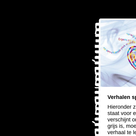
Verhalen s
Hieronder z
staat voor e
verschijnt 
grijs is, m
verhaal te l