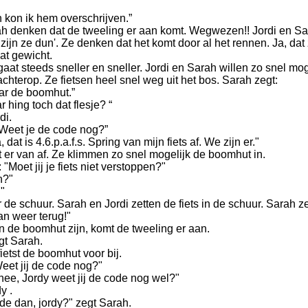
 kon ik hem overschrijven.”
ah denken dat de tweeling er aan komt. Wegwezen!! Jordi en S
t zijn ze dun'. Ze denken dat het
komt door al het rennen. Ja, da
at gewicht.
aat steeds sneller en sneller. Jordi en Sarah willen zo snel mog
achterop. Ze fietsen heel snel weg uit het bos. Sarah zegt:
ar de boomhut.”
r hing toch dat flesje? “
di.
“Weet je de code nog?”
a, dat is 4.6.p.a.f.s. Spring van mijn fiets af. We zijn er."
 er van af. Ze klimmen zo snel mogelijk de boomhut in.
 "Moet jij je fiets niet verstoppen?"
n?"
!"
de schuur. Sarah en Jordi zetten de fiets in de schuur. Sarah ze
n weer terug!"
n de boomhut zijn, komt de tweeling er aan.
gt Sarah.
ietst de boomhut voor bij.
Weet jij de code nog?"
nee, Jordy weet jij de code nog wel?"
y .
de dan, jordy?" zegt Sarah.