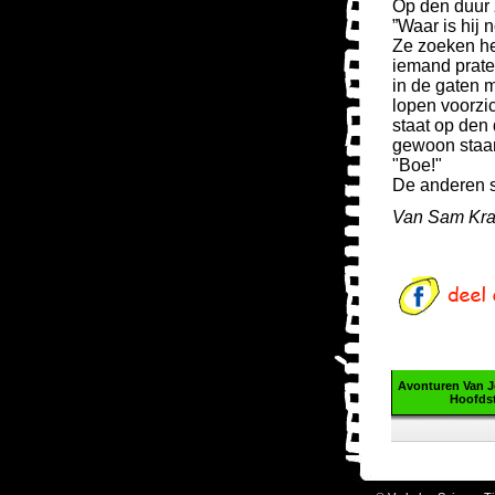
Op den duur z
”Waar is hij
Ze zoeken he
iemand praten
in de gaten m
lopen voorzi
staat op den 
gewoon staan
"Boe!"
De anderen s
Van Sam Krag
Avonturen Van J
Hoofdst