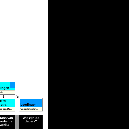
lingen
akt
lette
stra
Leerlingen
s Van De...
Opgesloten En...
dans van
Wie zijn de
verliefde
daders?
aprika