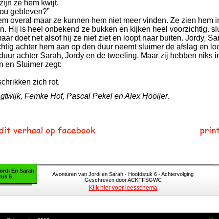
ijn ze hem kwijt.
 nou gebleven?”
m overal maar ze kunnen hem niet meer vinden. Ze zien hem i
. Hij is heel onbekend ze bukken en kijken heel voorzichtig. sl
aar doet net alsof hij ze niet ziet en loopt naar buiten. Jordy, S
chtig achter hem aan op den duur neemt sluimer de afslag en lo
duur achter Sarah, Jordy en de tweeling. Maar zij hebben niks i
 en Sluimer zegt:
chrikken zich rot.
twijk, Femke Hof, Pascal Pekel en Alex Hooijer
.
ordi En Sarah
Avonturen van Jordi en Sarah - Hoofdstuk 6 - Achtervolging
uk 5
Geschreven door ACKTFSGWC
Klik hier voor leesschema