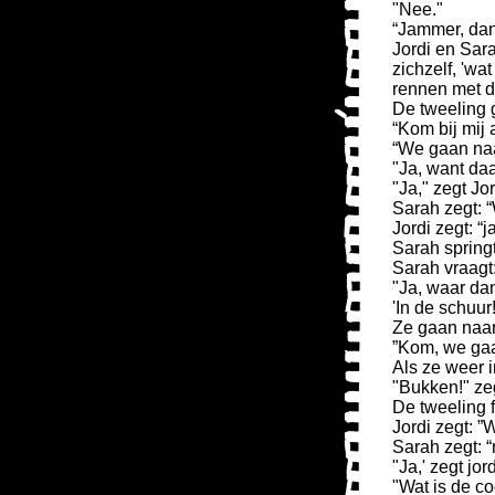
"Nee."
“Jammer, dan
Jordi en Sar
zichzelf, 'wa
rennen met d
De tweeling g
“Kom bij mij 
“We gaan na
"Ja, want daa
"Ja," zegt Jor
Sarah zegt: 
Jordi zegt: “j
Sarah springt
Sarah vraagt:
"Ja, waar da
'In de schuur
Ze gaan naar 
”Kom, we gaa
Als ze weer i
"Bukken!" ze
De tweeling f
Jordi zegt: ”
Sarah zegt: “
"Ja,' zegt jord
"Wat is de co