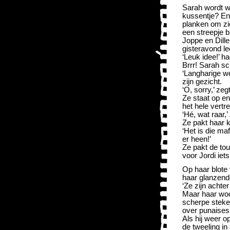
Sarah wordt w
kussentje? En
planken om zi
een streepje 
Joppe en Dill
gisteravond le
‘Leuk idee!’ h
Brrr! Sarah sc
‘Langharige we
zijn gezicht.
‘O, sorry,’ ze
Ze staat op en
het hele vertre
‘Hé, wat raar,
Ze pakt haar ki
‘Het is die ma
er heen!’
Ze pakt de tou
voor Jordi iet
Op haar blote 
haar glanzende
‘Ze zijn achte
Maar haar woor
scherpe stekels
over punaises
Als hij weer op
de tweeling i