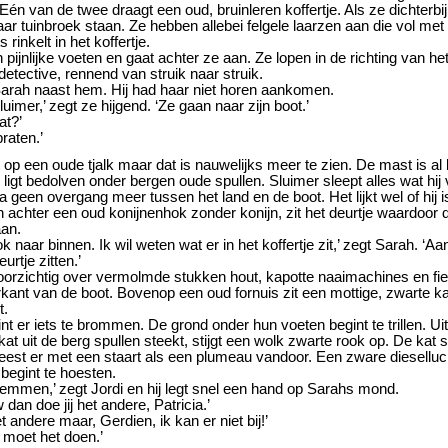
 Eén van de twee draagt een oud, bruinleren koffertje. Als ze dichterbij
aar tuinbroek staan. Ze hebben allebei felgele laarzen aan die vol met
s rinkelt in het koffertje.
n pijnlijke voeten en gaat achter ze aan. Ze lopen in de richting van het
detective, rennend van struik naar struik.
Sarah naast hem. Hij had haar niet horen aankomen.
luimer,’ zegt ze hijgend. ‘Ze gaan naar zijn boot.’
at?’
raten.’
op een oude tjalk maar dat is nauwelijks meer te zien. De mast is al
ligt bedolven onder bergen oude spullen. Sluimer sleept alles wat hij 
jna geen overgang meer tussen het land en de boot. Het lijkt wel of hij
 achter een oud konijnenhok zonder konijn, zit het deurtje waardoor 
aan.
k naar binnen. Ik wil weten wat er in het koffertje zit,’ zegt Sarah. ‘
urtje zitten.’
orzichtig over vermolmde stukken hout, kapotte naaimachines en fie
kant van de boot. Bovenop een oud fornuis zit een mottige, zwarte ka
t.
int er iets te brommen. De grond onder hun voeten begint te trillen. Uit
kat uit de berg spullen steekt, stijgt een wolk zwarte rook op. De kat s
eest er met een staart als een plumeau vandoor. Een zware dieselluc
begint te hoesten.
 stemmen,’ zegt Jordi en hij legt snel een hand op Sarahs mond.
w dan doe jij het andere, Patricia.’
et andere maar, Gerdien, ik kan er niet bij!’
ij moet het doen.’