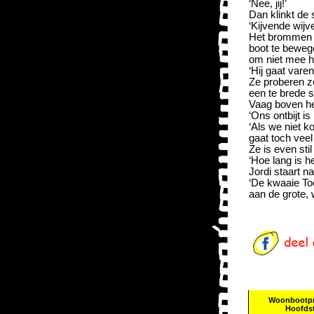
‘Nee, jij!’
Dan klinkt de
‘Kijvende wijv
Het brommen o
boot te bewege
om niet mee he
‘Hij gaat vare
Ze proberen zo
een te brede s
Vaag boven he
‘Ons ontbijt i
‘Als we niet 
gaat toch veel
Ze is even sti
‘Hoe lang is h
Jordi staart n
‘De kwaaie Toe
aan de grote
Woonbootp
Hoofdst