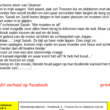
 schorre stem van Sluimer:
en in mijn wagen. Vort paard, pak ze! Trossen los en dobberen met de
nder hen wordt brullen en een paar seconden later begint de berg sp
n. Sarah en Jordi horen dingen in het water plonzen en moeten zich 
t water in te glijden.
n!’ schreeuwt Sarah. ‘We moeten er af!’
 snel mogelijk over alles heen terug te klimmen naar de wal. Maar ze zi
trook water tussen de wal en de boot.
t gebrul van de motor uit klinkt de scheepsbel van Joppe.
s klaar….’ zegt Sarah. Ze bijt op haar rode lippen. Dan zegt ze:
komen opdagen, komen mijn vader en jouw moeder ons heus wel achte
 harder dan dit brakke bootje.’
l voor ze met een dun stemmetje vraagt:
et kanaal eigenlijk en waar komt het uit? Ik heb het koud…’
aar de horizon en zegt:
areg en zijn mooie, blonde bruid jagen op hun brullende kameel het b
, woeste zee………..’.
roblemen
Woonbootproblemen - Hoofdstuk 4 - Trossen los en dobberen met de
uk 3
bok!