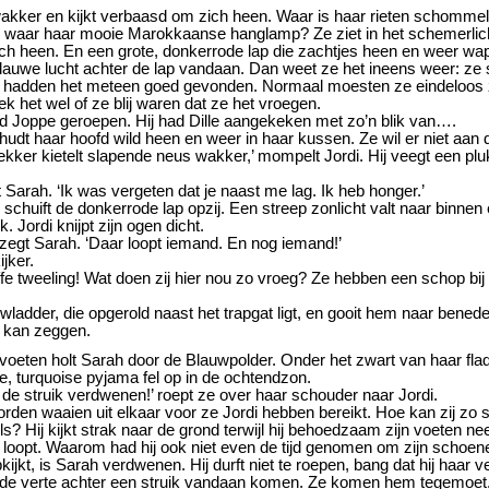
akker en kijkt verbaasd om zich heen. Waar is haar rieten schommel
 waar haar mooie Marokkaanse hanglamp? Ze ziet in het schemerlich
ch heen. En een grote, donkerrode lap die zachtjes heen en weer wap
blauwe lucht achter de lap vandaan. Dan weet ze het ineens weer: ze 
e hadden het meteen goed gevonden. Normaal moesten ze eindeloos
ek het wel of ze blij waren dat ze het vroegen.
ad Joppe geroepen. Hij had Dille aangekeken met zo’n blik van….
hudt haar hoofd wild heen en weer in haar kussen. Ze wil er niet aan
kker kietelt slapende neus wakker,’ mompelt Jordi. Hij veegt een plu
gt Sarah. ‘Ik was vergeten dat je naast me lag. Ik heb honger.’
 schuift de donkerrode lap opzij. Een streep zonlicht valt naar binnen 
k. Jordi knijpt zijn ogen dicht.
’ zegt Sarah. ‘Daar loopt iemand. En nog iemand!’
jker.
ffe tweeling! Wat doen zij hier nou zo vroeg? Ze hebben een schop b
wladder, die opgerold naast het trapgat ligt, en gooit hem naar bene
s kan zeggen.
voeten holt Sarah door de Blauwpolder. Onder het zwart van haar fla
, turquoise pyjama fel op in de ochtendzon.
r de struik verdwenen!’ roept ze over haar schouder naar Jordi.
den waaien uit elkaar voor ze Jordi hebben bereikt. Hoe kan zij zo s
? Hij kijkt strak naar de grond terwijl hij behoedzaam zijn voeten neerz
 loopt. Waarom had hij ook niet even de tijd genomen om zijn schoen
kijkt, is Sarah verdwenen. Hij durft niet te roepen, bang dat hij haar v
n de verte achter een struik vandaan komen. Ze komen hem tegemoet. 