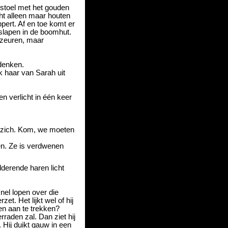
stoel met het gouden
t alleen maar houten
pert. Af en toe komt er
slapen in de boomhut.
 zeuren, maar
 denken.
k haar van Sarah uit
en verlicht in één keer
ij zich. Kom, we moeten
den. Ze is verdwenen
dderende haren licht
nel lopen over die
et. Het lijkt wel of hij
en aan te trekken?
erraden zal. Dan ziet hij
Hij duikt gauw in een