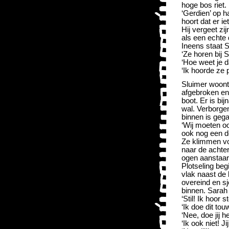
hoge bos riet.
‘Gerdien’ op h
hoort dat er iet
Hij vergeet zij
als een echte 
Ineens staat 
‘Ze horen bij S
‘Hoe weet je d
‘Ik hoorde ze p
Sluimer woont 
afgebroken en 
boot. Er is bi
wal. Verborgen
binnen is geg
‘Wij moeten oo
ook nog een de
Ze klimmen vo
naar de achter
ogen aanstaar
Plotseling beg
vlak naast de 
overeind en sj
binnen. Sarah 
‘Stil! Ik hoor
‘Ik doe dit tou
‘Nee, doe jij h
‘Ik ook niet! J