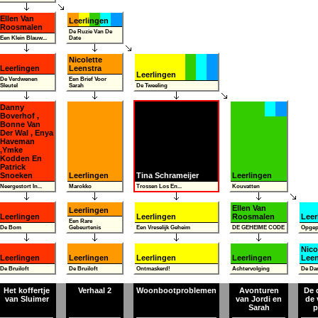
Ellen Van
Leerlingen
Roosmalen
De Ruzie Van De
Een Klein Blauw...
Date
Nicolette
Leerlingen
Leenstra
Leerlingen
De Verdwenen
Een Brief Voor
Sleutel
Sarah
De Tweeling
Danny
Boverhof ,
Bonne Van
Der Wal , Enya
Haveman
,Ymke
Kodden En
Patrick
Snoeken
Leerlingen
Tina Schrameijer
Leerlingen
Neergestort In...
Marokko
Trossen Los En...
Kouvatten
Ellen Van
Leerlingen
Leerlingen
Leerlingen
Roosmalen
Leer
Een Rare
De Bom
Gebeurtenis
Een Vreselijk Geheim
DE GEHEIME CODE
Opgep
Nico
Leerlingen
Leerlingen
Leerlingen
Leerlingen
Leen
De Bruiloft
De Bruiloft
Ontmaskerd!
Achtervolging
De Dan
Het koffertje
Verhaal 2
Woonbootproblemen
Avonturen
De 
van Sluimer
van Jordi en
de 
Sarah
p