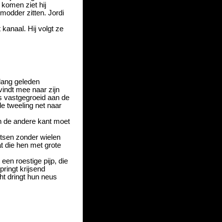
 komen ziet hij
 modder zitten. Jordi
 kanaal. Hij volgt ze
 lang geleden
vindt mee naar zijn
 is vastgegroeid aan de
de tweeling net naar
Aan de andere kant moet
tsen zonder wielen
t die hen met grote
 een roestige pijp, die
pringt krijsend
ht dringt hun neus