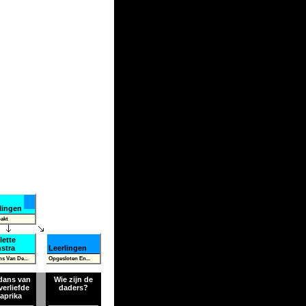
lingen
akt
lette
stra
Leerlingen
s Van De...
Opgesloten En...
dans van
Wie zijn de
verliefde
daders?
aprika