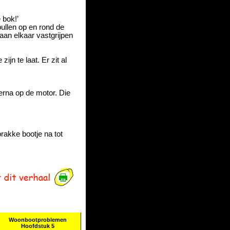
 bok!’
ullen op en rond de
aan elkaar vastgrijpen
jn te laat. Er zit al
rna op de motor. Die
rakke bootje na tot
Woonbootproblemen
Hoofdstuk 5