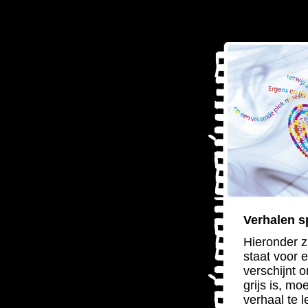
Verhalen s
Hieronder z
staat voor e
verschijnt 
grijs is, m
verhaal te l