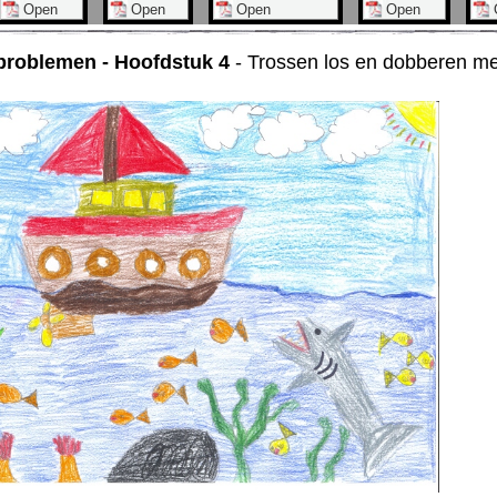
roblemen - Hoofdstuk 4
- Trossen los en dobberen me