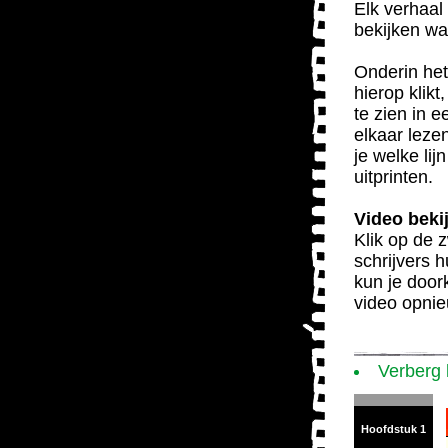
Elk verhaal 
bekijken wa
Onderin het
hierop klikt
te zien in 
elkaar leze
je welke lij
uitprinten.
Video beki
Klik op de z
schrijvers 
kun je door
video opnie
Verberg
Hoofdstuk 1