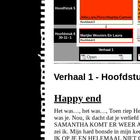
R
Y
Hoodfstuk 5
N
Jelle,Lars,Floor,Maartje,Carmen
E
Hoofdstuk 5
H
Hoofdstuk 6
Marijke Wouters En Laura
L
30-11--1
Hoofdstuk 6
Ho
Verhaal 1
Verhaal 1 - Hoofdst
Happy end
Het was…, het was…, Toen riep Hen
was je. Nou, ik dacht dat je verl
SAMANTHA KOMT ER WEER AAN!!!!
zei ik. Mijn hard bonsde in mijn 
IK OP JE EN HELEMAAL NIET OP 