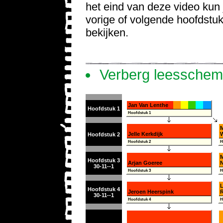
het eind van deze video kun 
vorige of volgende hoofdstu
bekijken.
Verberg leessche
Jan Van Lenthe
Hoofdstuk 1
Hoofdstuk 1
M
Jelle Kerkdijk
Hoofdstuk 2
Hoofdstuk 2
H
Hoofdstuk 3
Arjan Goeree
N
30-11--1
Hoofdstuk 3
H
L
Hoofdstuk 4
Jeroen Heerspink
30-11--1
Hoofdstuk 4
H