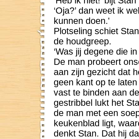
‘Heb ik niet!’ bijt Sta
‘Oja?’ dan weet ik we
kunnen doen.'
Plotseling schiet St
de houdgreep.
‘Was jij degene die i
De man probeert onsc
aan zijn gezicht dat h
geen kant op te late
vast te binden aan de
gestribbel lukt het S
de man met een soepl
keukenblad ligt, waar
denkt Stan. Dat hij da