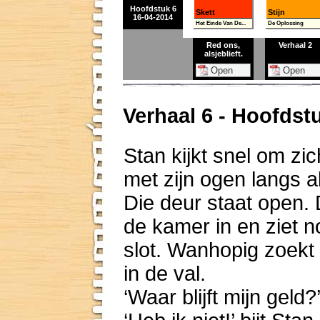
Hoofdstuk 6
Skett
Stijn
16-04-2014
Het Einde Van De...
De Oplossing
Red ons,
Verhaal 2
alsjeblieft.
Verhaal 6 - Hoofdst
Stan kijkt snel om zic
met zijn ogen langs a
Die deur staat open. D
de kamer in en ziet n
slot. Wanhopig zoekt 
in de val.
‘Waar blijft mijn geld