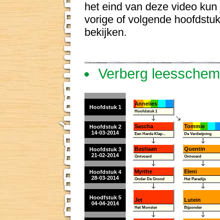
het eind van deze video kun 
vorige of volgende hoofdstu
bekijken.
Verberg leessche
Annelies
Hoofdstuk 1
Hoofdstuk 1
Sascha
Tommie
Hoofdstuk 2
14-03-2014
Een Harde Klap...
De Verdwijning
Bastiaan
Quentin
Hoofdstuk 3
21-02-2014
Ontvoerd
Ontvoerd
Myrthe
Eleni
Hoofdstuk 4
28-03-2014
Onder De Grond
Het Paradijs
Hoodfstuk 5
Jet
Lutein
04-04-2014
Het Monster
Bijzonder