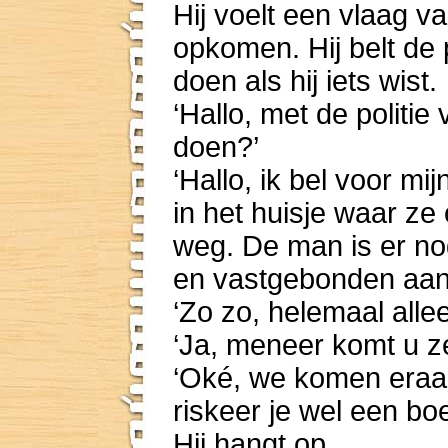
Hij voelt een vlaag v
opkomen. Hij belt de 
doen als hij iets wist.
‘Hallo, met de politi
doen?’
‘Hallo, ik bel voor mi
in het huisje waar ze
weg. De man is er n
en vastgebonden aan 
‘Zo zo, helemaal alle
‘Ja, meneer komt u ze
‘Oké, we komen eraan
riskeer je wel een bo
Hij hangt op.