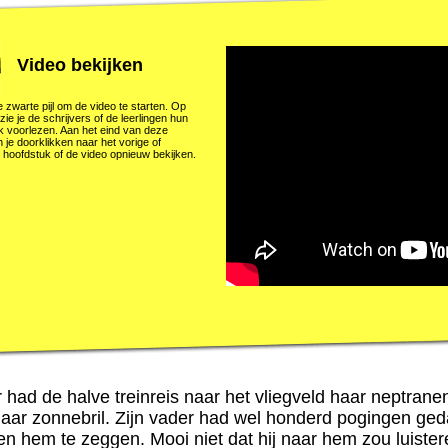
Video bekijken
e zwarte pijl om de video te starten. Op
zie je de schrijvers of de leerlingen hun
k voorlezen. Aan het eind van deze
 je doorklikken naar het vorige of
 hoofdstuk of de video opnieuw bekijken.
 had de halve treinreis naar het vliegveld haar neptra
aar zonnebril. Zijn vader had wel honderd pogingen ged
en hem te zeggen. Mooi niet dat hij naar hem zou luiste