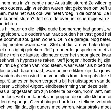
 hem nou in z’n eentje naar Australiė sturen! Ze wilde
. Nep ouders. Zijn vrienden waren niet gekomen om Jeff u
hen, maar het was ook wel heel vroeg in de ochtend. Ze
je kunnen sturen? Jeff scrolde over het schermpje van zi
berichten.
ls hij beter op die lelijke oude boemerang had gepast, 
eggelopen. De ouders van Max zouden het vast goed he
 de boomhut zou gaan wonen. Of in de garage. Nog beter.
u
hij moeten waarmaken. Stel dat die rare verhalen klop
heel ernstig bij gekeken. Jeff probeerde gesprekken met zi
ijl de trein de laatste kilometer over het spoor gleed kw
leek wel in hypnose te raken. ‘Jeff jongen,’ hoorde hij zi
. ‘In de grotten van rood steen, waar water als bloed n
lles onzichtbaar maakt, waar bomen dikker zijn dan jouw 
aaien als een wind van vuur, alles komt terug als de
 op. ‘Dames en heren vergeet u bij het uitstappen van d
aderen Schiphol Airport, eindbestemming van deze trein.’
was al opgestaan om zijn koffer te pakken, ‘Kom Jeff, het 
en leek wel een fabriek van poppen die in alle kleuren e
den gespuugd. Overal hingen borden die telkens verand
och wel fijn dat zijn ouders mee waren. Maar straks moest