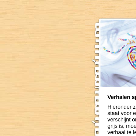
Verhalen s
Hieronder z
staat voor e
verschijnt 
grijs is, m
verhaal te l