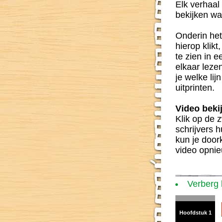
Elk verhaal 
bekijken wa
Onderin het
hierop klikt
te zien in 
elkaar leze
je welke lij
uitprinten.
Video beki
Klik op de z
schrijvers 
kun je door
video opnie
Verberg
Hoofdstuk 1