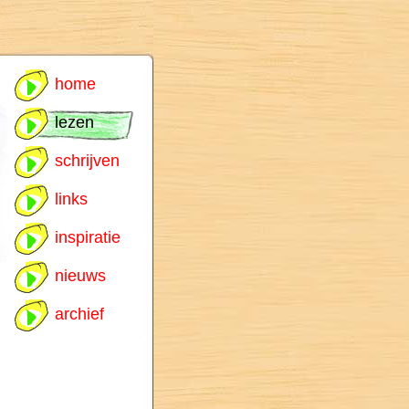
home
lezen
schrijven
links
inspiratie
nieuws
archief