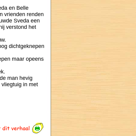
eda en Belle
jn vrienden renden
 duwde Sveda een
hij verstond het
uw.
 oog dichtgeknepen
roepen maar opeens
ek.
oude man hevig
vliegtuig in met