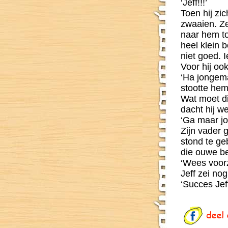
‘Jeff!!!’
Toen hij z
zwaaien. Z
naar hem to
heel klein b
niet goed. I
Voor hij oo
‘Ha jongem
stootte he
Wat moet di
dacht hij w
‘Ga maar jo
Zijn vader 
stond te ge
die ouwe b
‘Wees voorz
Jeff zei nog 
‘Succes Jeff