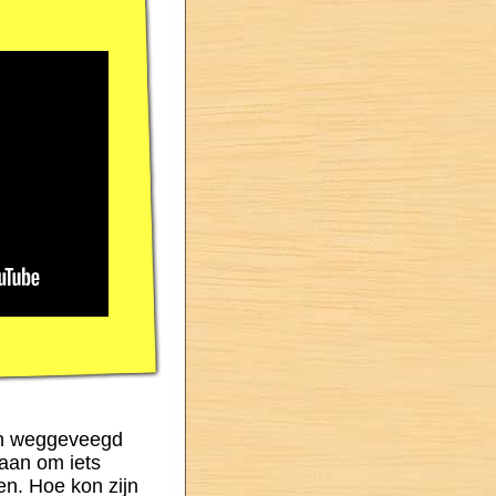
nen weggeveegd
aan om iets
ren. Hoe k
o
n zijn