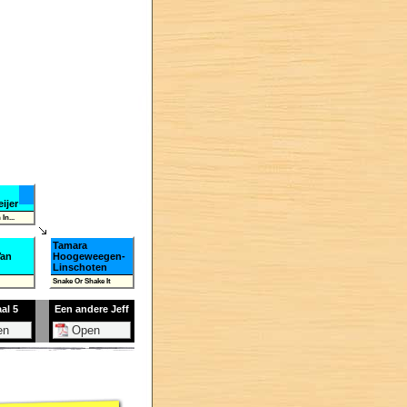
ijer
In...
Tamara
Van
Hoogeweegen-
Linschoten
Snake Or Shake It
al 5
Een andere Jeff