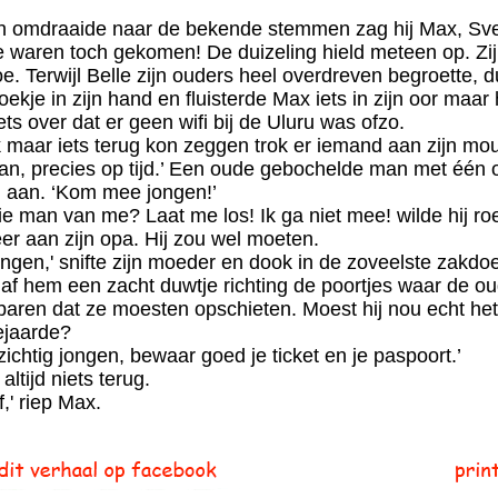
ich omdraaide naar de bekende stemmen zag hij Max, Sv
e
waren
toch gekomen! De duizeling hield meteen op. Zi
e. Terwijl Belle zijn ouders heel overdreven begroette,
oekje in zijn hand en fluisterde Max iets in zijn oor maar 
ets over dat er geen wifi bij de Uluru
wa
s ofzo.
k maar iets terug kon zeggen trok er iemand aan zijn mo
an, precies op tijd.’ Een oude gebochelde man met één
m aan. ‘Kom mee jongen!’
e man van me? Laat me los! Ik ga niet mee! wilde hij 
eer aan zijn opa. Hij zou wel moeten.
ngen,' snifte zijn moeder en dook in de zoveelste zakdo
gaf hem een zacht duwtje richting de poortjes waar de 
baren dat ze moesten opschieten. Moest hij nou echt het 
ejaarde?
ichtig jongen, bewaar goed je ticket en je paspoort.’
altijd niets terug.
,' riep Max.