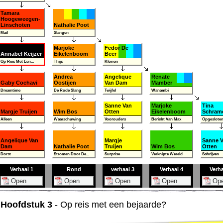
Tamara
Hoogeweegen-
Linschoten
Nathalie Poot
Mail
Slangen
Marjoke
Fedor De
Annabel Keijzer
Eikelenboom
Beer
Op Reis Met Een...
Thijs
Klonen
Andrea
Angelique
Renate
Gaby Cochavi
Oostijen
Van Dam
Mamber
Dreamtime
De Rode Slang
Twijfel
Wanambi
Sanne Van
Marjoke
Tina
Margje Truijen
Wim Bos
Otten
Eikelenboom
Schrame
Alleen
Waarschuwing
Voorouders
Bericht Van Max
Opgesloten 
Angelique Van
Margje
Sanne 
Dam
Nathalie Poot
Truijen
Wim Bos
Otten
Dorst
Stromen Door De...
Surprise
Verknipte Wereld
Schrijven
Verhaal 1
Rond
verhaal 3
Verhaal 4
Verha
- Hoofdstuk 3
- Op reis met een bejaarde?