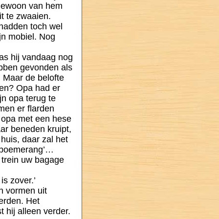
n gewoon van hem
it te zwaaien.
 hadden toch wel
jn mobiel. Nog
was hij vandaag nog
bben gevonden als
 Maar de belofte
ten? Opa had er
jn opa terug te
amen er flarden
jn opa met een hese
aar beneden kruipt,
huis, daar zal het
ze boemerang’…
e trein uw bagage
is zover.’
n vormen uit
erden. Het
 hij alleen verder.