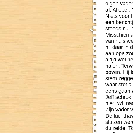
eigen vader
af. Allebei
Niets voor 
een bericht
steeds nul 
Misschien a
van huis w
hij daar in
aan opa z
o
altijd wel 
halen. Terw
boven. Hij 
stem zeggen
waar stof a
eens gaan w
Jeff schr
o
k
niet. Wij n
Zijn vader 
De luchthav
sluizen wer
duizelde. T