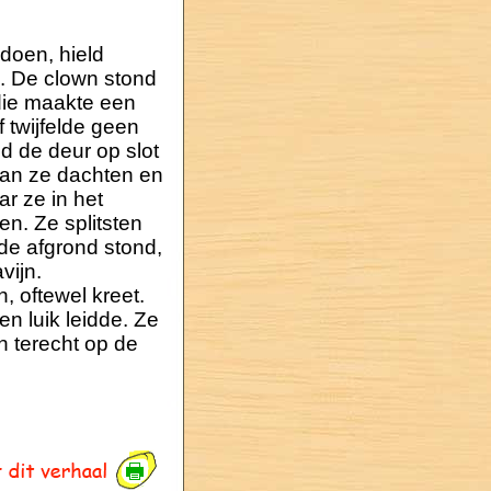
 doen, hield
m. De clown stond
 die maakte een
f twijfelde geen
d de deur op slot
dan ze dachten en
ar ze in het
n. Ze splitsten
 de afgrond stond,
vijn.
 oftewel kreet.
n luik leidde. Ze
 terecht op de