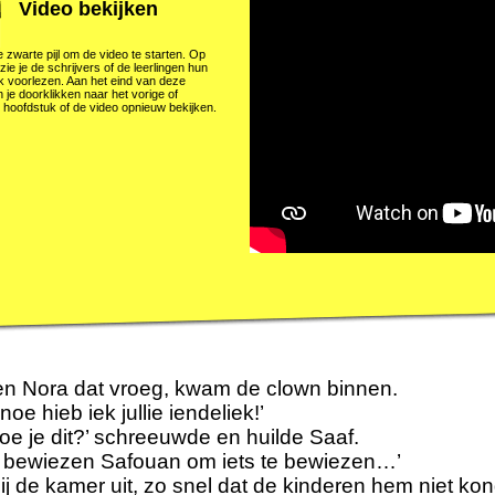
Video bekijken
e zwarte pijl om de video te starten. Op
zie je de schrijvers of de leerlingen hun
k voorlezen. Aan het eind van deze
 je doorklikken naar het vorige of
 hoofdstuk of de video opnieuw bekijken.
en Nora dat vroeg, kwam de clown binnen.
noe hieb iek jullie iendeliek!’
e je dit?’ schreeuwde en huilde Saaf.
e bewiezen Safouan om iets te bewiezen…’
hij de kamer uit, zo snel dat de kinderen hem niet k