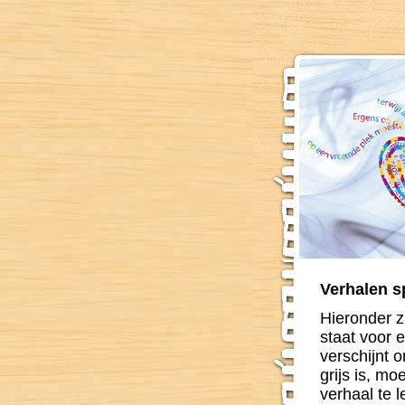
Verhalen s
Hieronder z
staat voor e
verschijnt 
grijs is, m
verhaal te l