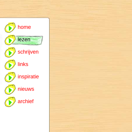
home
lezen
schrijven
links
inspiratie
nieuws
archief