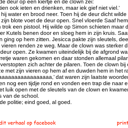
de deur op een kiertje en de clown zei:
tien ook ieten en drienken, maar iek gief niet viel.’
hij water en brood neer. Toen hij de deur dicht wilde
zijn blote voet de deur open. Snel vloerde Saaf he
 trok een pistool. Hij wilde op Simon schieten maar
der Kutels benen door en sloeg hem in zijn kruis. Saa
 ging op hem zitten. Jesicca pakte zijn sleutels, dee
n vieren renden ze weg. Maar de clown was sterker 
e deur open. Ze kwamen uiteindelijk bij de afgrond wa
retje waren gekomen en daar stonden allemaal pilare
 verstopten zich achter de pilaren. Toen de clown bij
e met zijn vieren op hem af en duwden hem in het ra
aaaaaaaaaaaaaaa,’ dat waren zijn laatste woorden,
n nog een tijdje rond en vonden een trap die naar ee
t luik open met de sleutels van de clown en kwamen
s van de school.
e politie; eind goed, al goed.