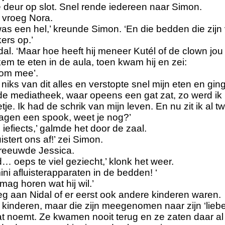
e deur op slot. Snel rende iedereen naar Simon.
’ vroeg Nora.
was een hel,’ kreunde Simon. ‘En die bedden die zijn
kers op.’
idal. ‘Maar hoe heeft hij meneer Kutél of de clown jo
ekem te eten in de aula, toen kwam hij en zei:
kom mee’.
 niks van dit alles en verstopte snel mijn eten en gin
de mediatheek, waar opeens een gat zat, zo werd i
etje. Ik had de schrik van mijn leven. En nu zit ik al t
zagen een spook, weet je nog?’
 iefiects,’ galmde het door de zaal.
uistert ons af!’ zei Simon.
reeuwde Jessica.
… oeps te viel geziecht,’ klonk het weer.
mini afluisterapparaten in de bedden! ‘
j mag horen wat hij wil.’
g aan Nidal of er eerst ook andere kinderen waren.
ie kinderen, maar die zijn meegenomen naar zijn ‘lieb
dat noemt. Ze kwamen nooit terug en ze zaten daar al