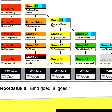
Groep 7B
Groep 7A
Op Zoek Naar
De Verdwijning
Simon.
Groep 8A
Groep 7C
Ruben Prins
Waar Zou Simon
Hoofdstuk 3
Schaduwwereld
Zijn?
Groep 8B
Groep 7C
Groep 7B
Groep 7A
De Stoffige Deur
Wat Nu?!
Nog Verder Van...
De Mysterieuze...
Groep 8A
Groep 8B
Groep 7A
Groep 7B
Groep 7
De Martelaars
De Clown
De Ontdekking
Eindelijk Gelukt ?
Hoofdstuk 
Groep 7C
Groep 7A
Groep 8B
Groep 8A
LEERKR
Eind Goed, Al
007 En Een Half
Goed?
De Aansteker
De Droom Van Saaf
Hoofdstuk 6
Verhaal 1
Verhaal 2
Verhaal 3
Verhaal 4
Verh
- Hoofdstuk 6
- Eind goed, al goed?