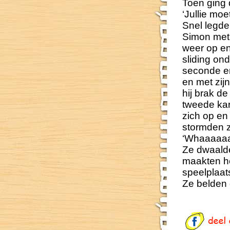
Toen ging 
‘Jullie moe
Snel legde 
Simon met 
weer op en
sliding on
seconde en
en met zij
hij brak d
tweede kar
zich op en
stormden z
‘Whaaaaaaa
Ze dwaalde
maakten he
speelplaat
Ze belden d