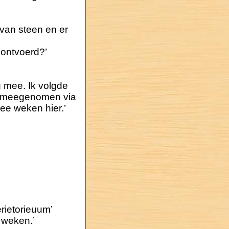
 van steen en er
u ontvoerd?’
g mee. Ik volgde
k meegenomen via
wee weken hier.’
erietorieuum’
 weken.’