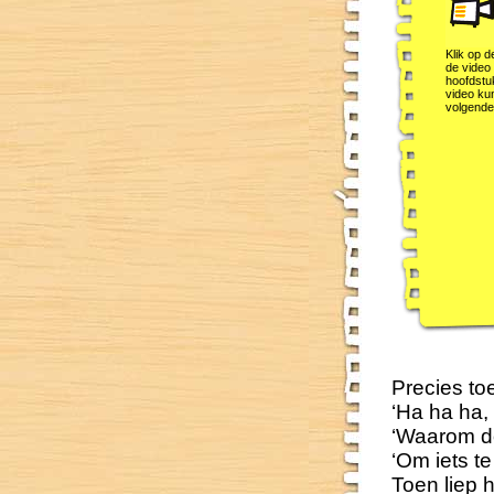
Klik op d
de video 
hoofdstu
video kun
volgende
Precies to
‘Ha ha ha, 
‘Waarom do
‘Om iets t
Toen liep 