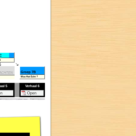
C
5
Groep 7B
ACHTEN
Was Het Echt ?
aal 5
Verhaal 6