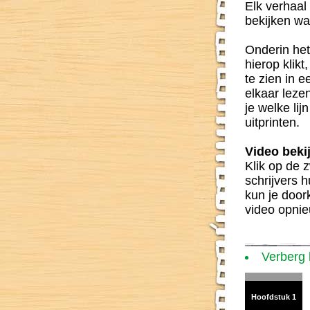
Elk verhaal 
bekijken wa
Onderin het
hierop klikt
te zien in 
elkaar leze
je welke lij
uitprinten.
Video beki
Klik op de z
schrijvers 
kun je door
video opnie
Verberg
Hoofdstuk 1