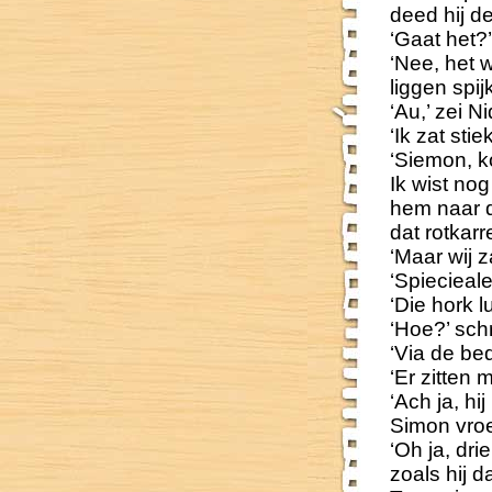
deed hij d
‘Gaat het?
‘Nee, het 
liggen spij
‘Au,’ zei N
‘Ik zat sti
‘Siemon, 
Ik wist nog
hem naar 
dat rotkarr
‘Maar wij 
‘Spiecieale
‘Die hork l
‘Hoe?’ sch
‘Via de bed
‘Er zitten 
‘Ach ja, hi
Simon vroe
‘Oh ja, dr
zoals hij 